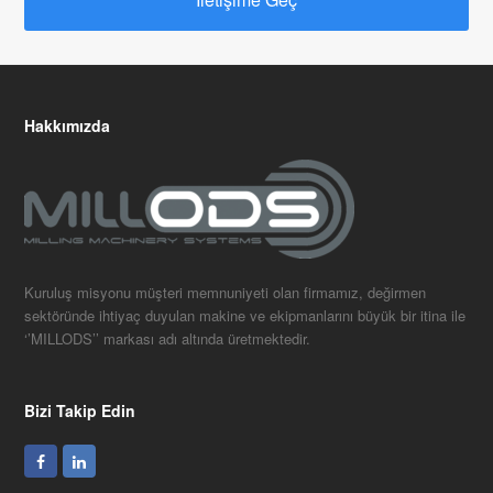
Hakkımızda
Kuruluş misyonu müşteri memnuniyeti olan firmamız, değirmen
sektöründe ihtiyaç duyulan makine ve ekipmanlarını büyük bir itina ile
‘’MILLODS’’ markası adı altında üretmektedir.
Bizi Takip Edin
Facebook
LinkedIn