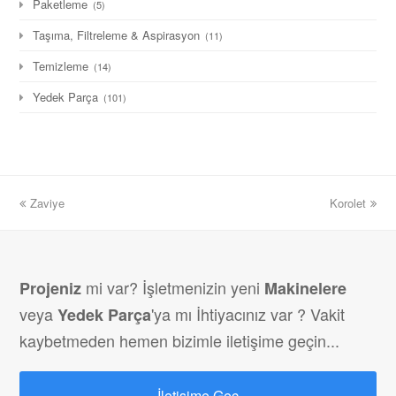
Paketleme
(5)
Taşıma, Filtreleme & Aspirasyon
(11)
Temizleme
(14)
Yedek Parça
(101)
previous
next
Zaviye
Korolet
post:
post:
mi var? İşletmenizin yeni
Projeniz
Makinelere
veya
'ya mı İhtiyacınız var ? Vakit
Yedek Parça
kaybetmeden hemen bizimle iletişime geçin...
İletişime Geç