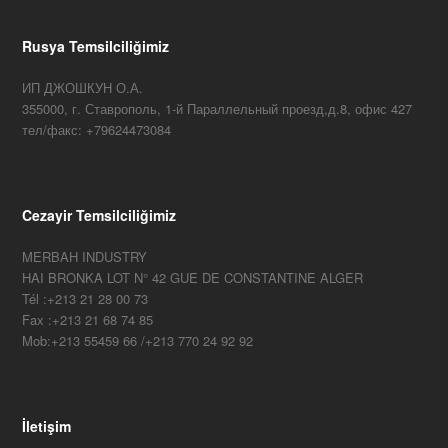
Rusya Temsilciliğimiz
ИП ДЖОШКУН О.А.
355000, г. Ставрополь, 1-й Параллельный проезд,д.8, офис 427
тел/факс: +79624473084
Cezayir Temsilciliğimiz
MERBAH INDUSTRY
HAI BRONKA LOT N° 42 GUE DE CONSTANTINE ALGER
Tél :+213 21 28 00 73
Fax :+213 21 68 74 85
Mob:+213 55459 66 /+213 770 24 92 92
İletişim