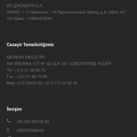
ИП ДЖОШКУН О.А.
355000, г. Ставрополь, 1-й Параллельный проезд,д.8, офис 427
тел/факс: +79624473084
Cezayir Temsilciliğimiz
MERBAH INDUSTRY
HAI BRONKA LOT N° 42 GUE DE CONSTANTINE ALGER
Tél :+213 21 28 00 73
Fax :+213 21 68 74 85
Mob:+213 55459 66 /+213 770 24 92 92
İletişim
+90 332 503 02 63
+905347248104